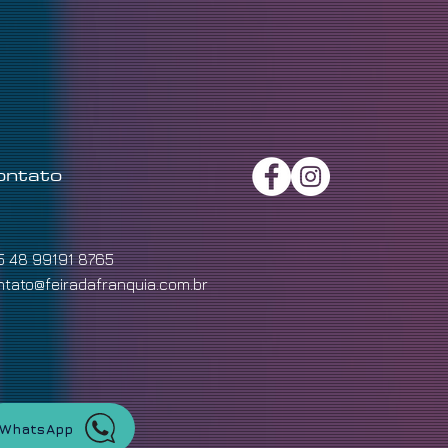
ontato
5 48 99191 8765
ntato@feiradafranquia.com.br
WhatsApp