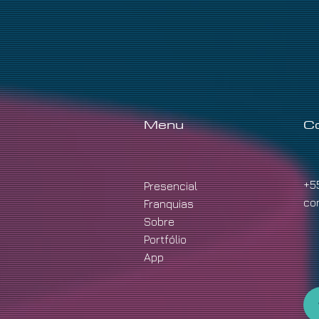
Menu
C
+5
Presencial
co
Franquias
Sobre
Portfólio
App