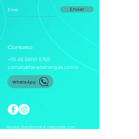
Enviar
Contato
+55 48 99191 8765
contato@feiradafranquia.com.br
WhatsApp
Nossa plataforma é integrada com: