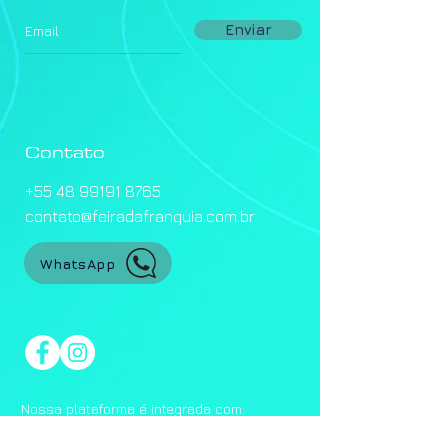
Enviar
Contato
+55 48 99191 8765
contato@feiradafranquia.com.br
WhatsApp
Nossa plataforma é integrada com: