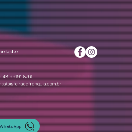
ontato
5 48 99191 8765
ntato@feiradafranquia.com.br
WhatsApp