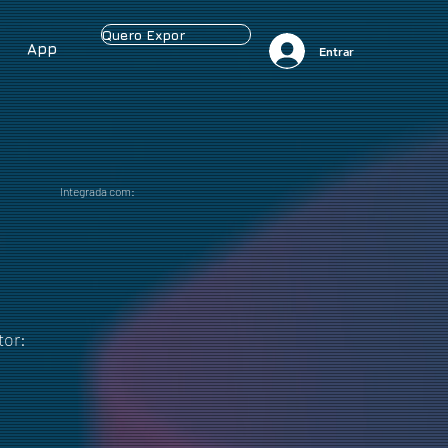
Quero Expor
App
Entrar
Integrada com:
tor: