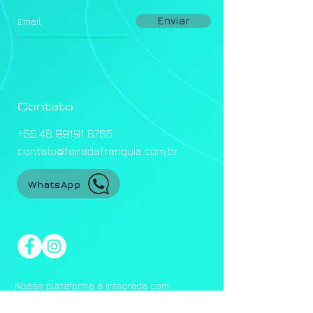
Enviar
Contato
+55 48 99191 8765
contato@feiradafranquia.com.br
WhatsApp
Nossa plataforma é integrada com: