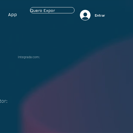
Quero Expor
App
Entrar
Integrada com:
tor: