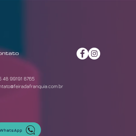
ontato
5 48 99191 8765
ntato@feiradafranquia.com.br
WhatsApp