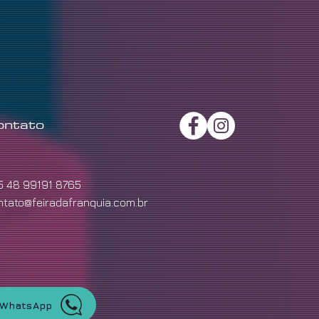
ontato
5 48 99191 8765
ntato@feiradafranquia.com.br
WhatsApp