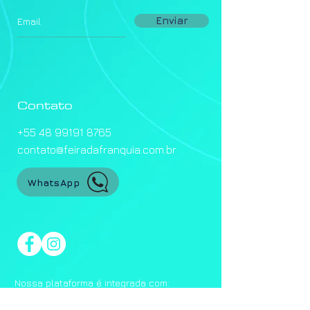
Enviar
Contato
+55 48 99191 8765
contato@feiradafranquia.com.br
WhatsApp
Nossa plataforma é integrada com: