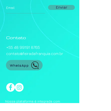
Enviar
Contato
+55 48 99191 8765
contato@feiradafranquia.com.br
WhatsApp
Nossa plataforma é integrada com: