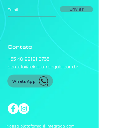
Enviar
Contato
+55 48 99191 8765
contato@feiradafranquia.com.br
WhatsApp
Nossa plataforma é integrada com: