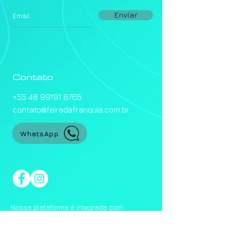
Enviar
Contato
+55 48 99191 8765
contato@feiradafranquia.com.br
WhatsApp
Nossa plataforma é integrada com: