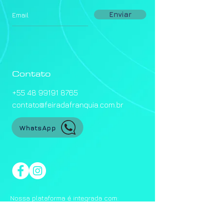
Enviar
Contato
+55 48 99191 8765
contato@feiradafranquia.com.br
WhatsApp
Nossa plataforma é integrada com: