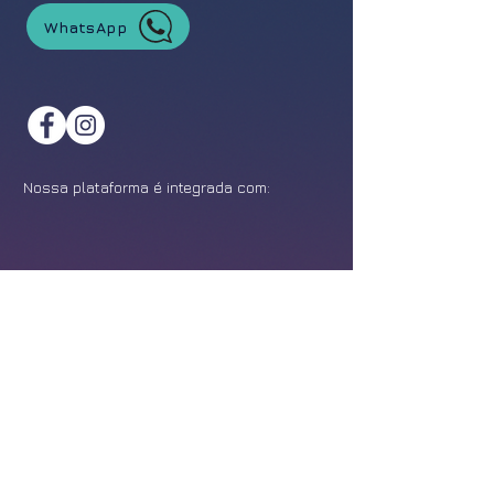
WhatsApp
Nossa plataforma é integrada com:
©
2021-2026
Feira da Franquia. Todos os direitos reservados.
Política de Privacidade
Design:
Epîak Studio
.