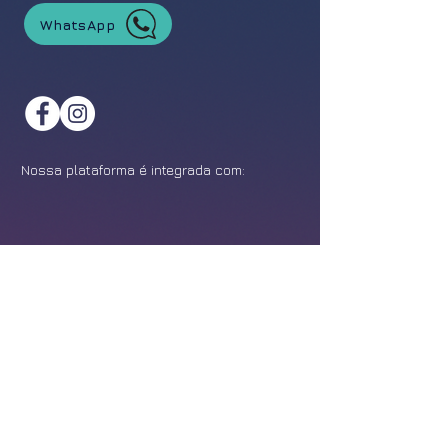
WhatsApp
Nossa plataforma é integrada com:
©
2021-2026
Feira da Franquia. Todos os direitos reservados.
Política de Privacidade
Design:
Epîak Studio
.