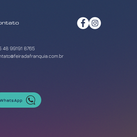
ontato
5 48 99191 8765
ntato@feiradafranquia.com.br
WhatsApp