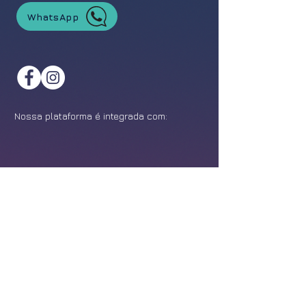
WhatsApp
Nossa plataforma é integrada com:
©
2021-2026
Feira da Franquia. Todos os direitos reservados.
Política de Privacidade
Design:
Epîak Studio
.