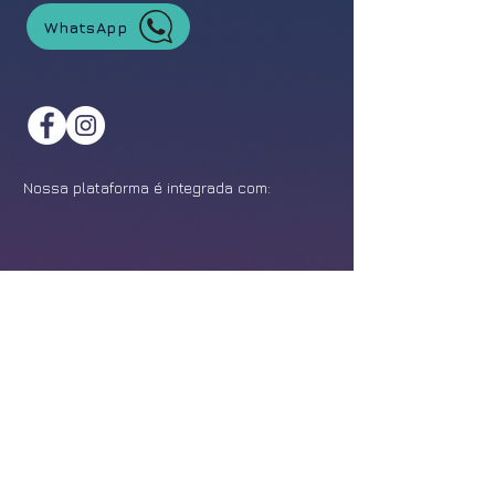
WhatsApp
Nossa plataforma é integrada com:
©
2021-2026
Feira da Franquia. Todos os direitos reservados.
Política de Privacidade
Design:
Epîak Studio
.