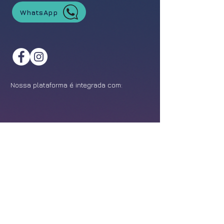
WhatsApp
Nossa plataforma é integrada com:
©
2021-2026
Feira da Franquia. Todos os direitos reservados.
Política de Privacidade
Design:
Epîak Studio
.