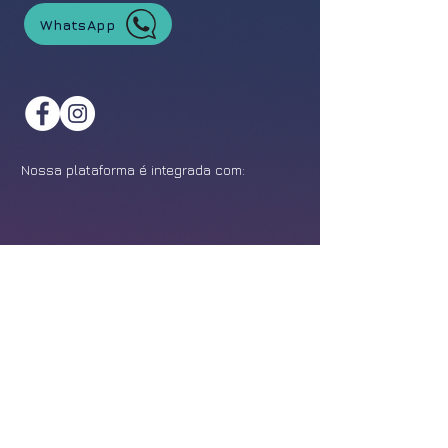
WhatsApp
Nossa plataforma é integrada com:
©
2021-2026
Feira da Franquia. Todos os direitos reservados.
Política de Privacidade
Design:
Epîak Studio
.