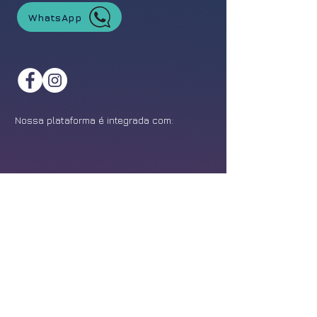
WhatsApp
Nossa plataforma é integrada com:
©
2021-2026
Feira da Franquia. Todos os direitos reservados.
Política de Privacidade
Design:
Epîak Studio
.