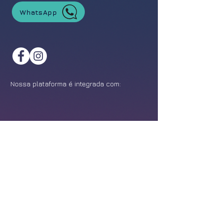
WhatsApp
Nossa plataforma é integrada com:
©
2021-2026
Feira da Franquia. Todos os direitos reservados.
Política de Privacidade
Design:
Epîak Studio
.