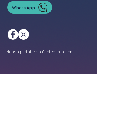
WhatsApp
Nossa plataforma é integrada com:
©
2021-2026
Feira da Franquia. Todos os direitos reservados.
Política de Privacidade
Design:
Epîak Studio
.