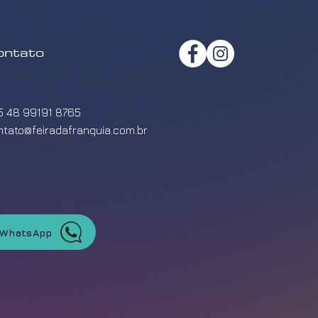
ontato
5 48 99191 8765
ntato@feiradafranquia.com.br
WhatsApp