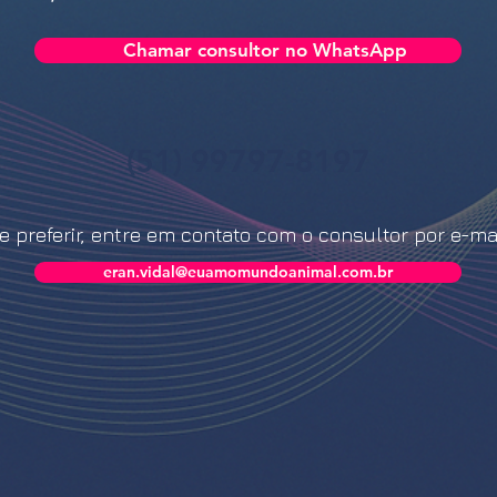
Chamar consultor no WhatsApp
(51) 99797-8197
e preferir, entre em contato com o consultor por e-mai
eran.vidal@euamomundoanimal.com.br