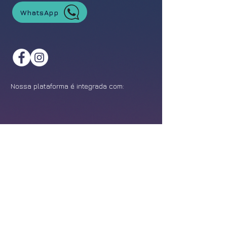
WhatsApp
Nossa plataforma é integrada com:
©
2021-2026
Feira da Franquia. Todos os direitos reservados.
Política de Privacidade
Design:
Epîak Studio
.