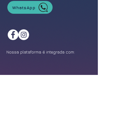
WhatsApp
Nossa plataforma é integrada com:
©
2021-2026
Feira da Franquia. Todos os direitos reservados.
Política de Privacidade
Design:
Epîak Studio
.