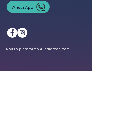
WhatsApp
Nossa plataforma é integrada com:
©
2021-2026
Feira da Franquia. Todos os direitos reservados.
Política de Privacidade
Design:
Epîak Studio
.