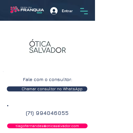
Entrar
Fale com o consultor:
Chamar consultor no WhatsApp
(71) 994046055
tiagofernandes@oticasalvador.com