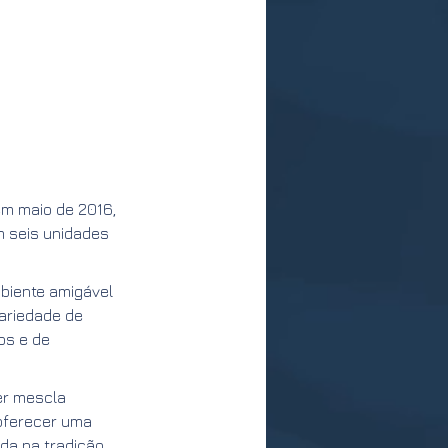
em maio de 2016,
m seis unidades
biente amigável
variedade de
os e de
er mescla
 oferecer uma
ada na tradição