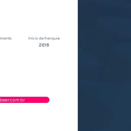
timento
Início da franquia
s
2016
beer.com.br