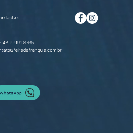
ontato
5 48 99191 8765
ntato@feiradafranquia.com.br
WhatsApp