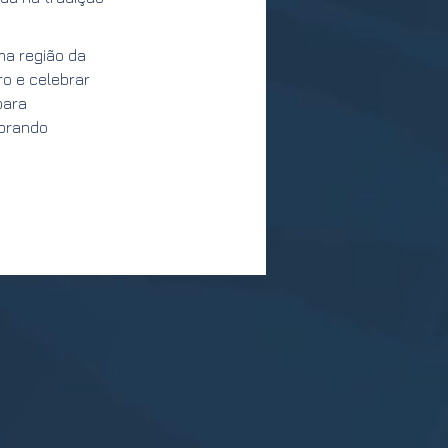
uma região da
iro e celebrar
para
ebrando