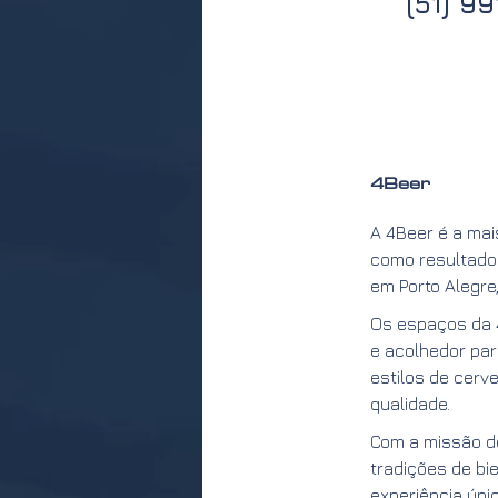
(51) 9
4Beer
A 4Beer é a mai
como resultado 
em Porto Alegre,
Os espaços da 4
e acolhedor par
estilos de cerv
qualidade.
Com a missão de
tradições de bi
experiência únic