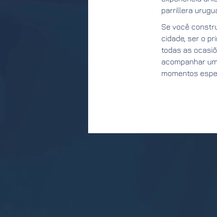
parrillera urug
Se você construi
cidade, ser o pr
todas as ocasiõ
acompanhar uma 
momentos especi