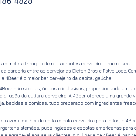
9186 4828
s completa franquia de restaurantes cervejeiros que nasceu 
da parceria entre as cervejarias Diefen Bros e Polvo Loco. Co
 a 4Beer é o maior bar cervejeiro da capital gaúcha.
Beer são simples, únicos e inclusivos, proporcionando um am
a difusão da cultura cervejeira. A 4Beer oferece uma grande 
eja, bebidas e comidas, tudo preparado com ingredientes fresc
 trazer o melhor de cada escola cervejeira para todos, a 4Be
ergartens alemães, pubs ingleses e escolas americanas para
a e agradável aos seus clientes. A culinária da 4Beer é inspir