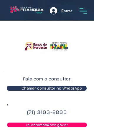
Entrar
Fale com o consultor:
Chamar consultor no WhatsApp
(71) 3103-2800
lauroramos@bnb.gov.br