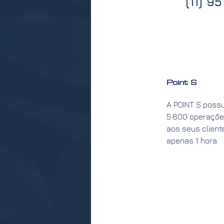
(11) 9
Point S
A POINT S possu
5.800 operaçõe
aos seus client
apenas 1 hora.