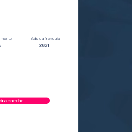
timento
Início da franquia
s
2021
ira.com.br