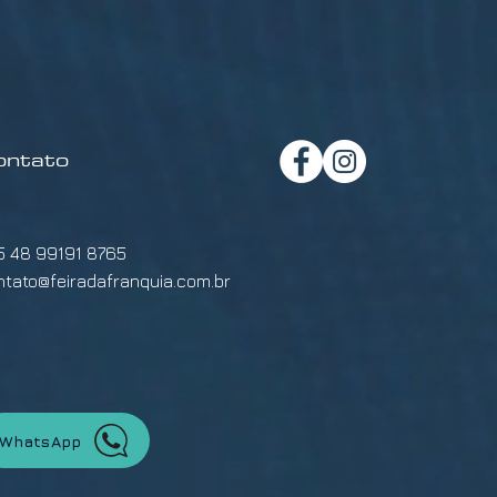
ontato
5 48 99191 8765
ntato@feiradafranquia.com.br
WhatsApp