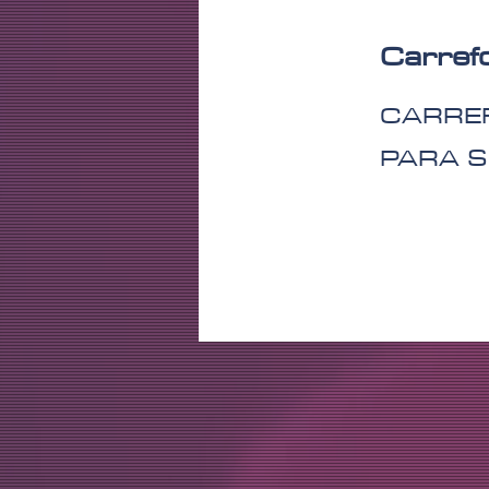
Carref
CARRE
PARA S