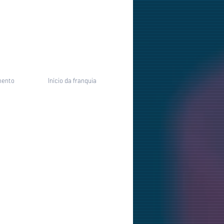
mento
Início da franquia