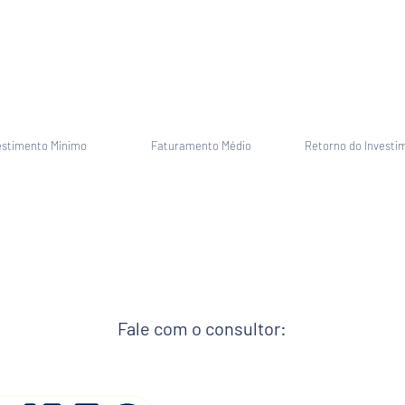
estimento Mínimo
Faturamento Médio
Retorno do Investi
Fale com o consultor: