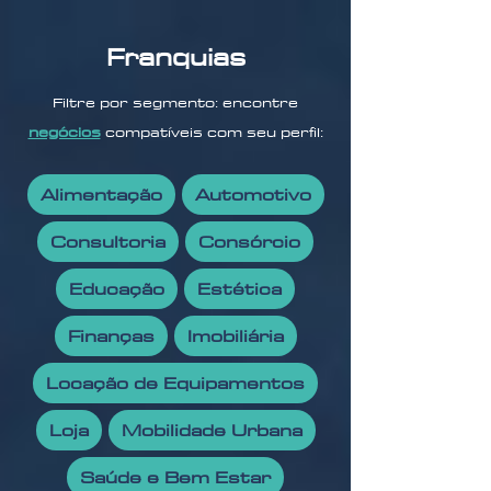
Franquias
Filtre por segmento: encontre
negócios
compatíveis com seu perfil:
Alimentação
Automotivo
Consultoria
Consórcio
Educação
Estética
Finanças
Imobiliária
Locação de Equipamentos
Loja
Mobilidade Urbana
Saúde e Bem Estar