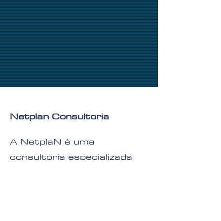
Netplan Consultoria
A NetplaN é uma
consultoria especializada
em crescimento e
desenvolvimento de
empresas sediada em
Curitiba, e atua com foco