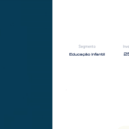
Segmento
Inv
2
Educação Infantil