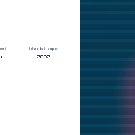
mento
Início da franquia
s
2002