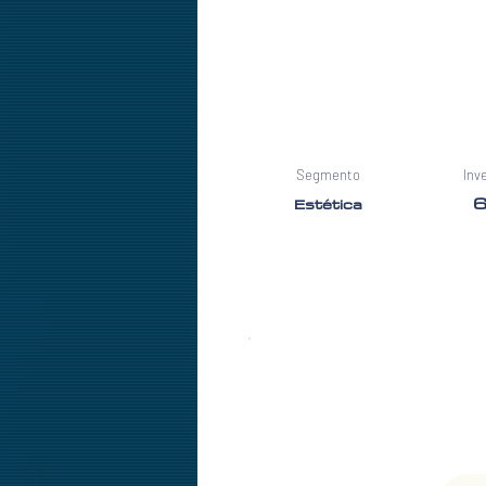
Segmento
Inv
6
Estética