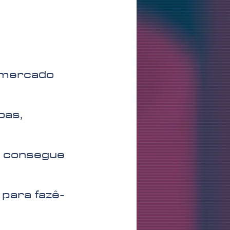
o mercado
oas,
o consegue
para fazê-