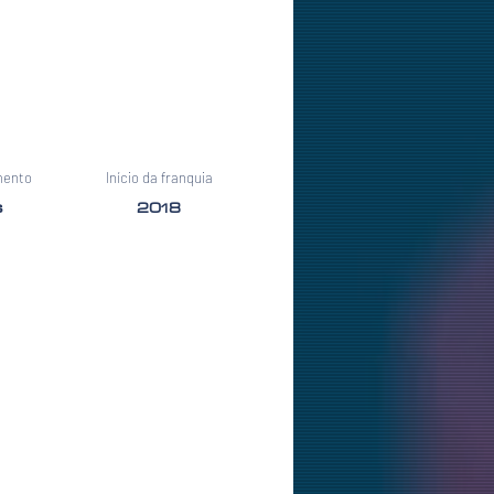
mento
Início da franquia
s
2018