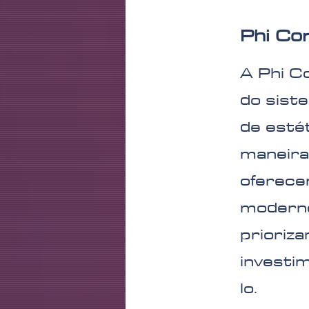
Phi Co
A Phi C
do sist
de esté
maneira
oferece
moderno
prioriza
investi
lo.